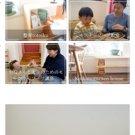
整育totoiku
モンテッソーリ教室
お母さんと先生のためのモ
ンテッソーリ講座
Kodomomesen house