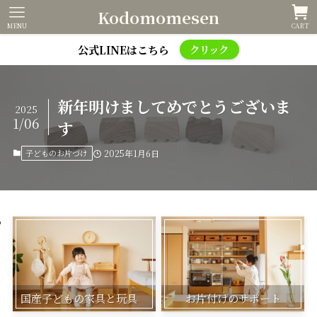
Kodomomesen
MENU
CART
公式LINEはこちら
クリック
新年明けましてめでとうございま
2025
1/06
す
子どものお片づけ
2025年1月6日
国産子どもの家具と玩具
お片付けのサポート