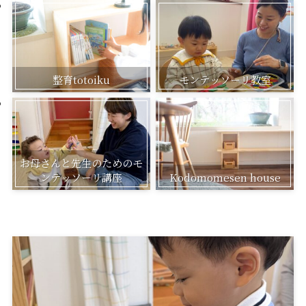
整育totoiku
モンテッソーリ教室
お母さんと先生のためのモ
ンテッソーリ講座
Kodomomesen house