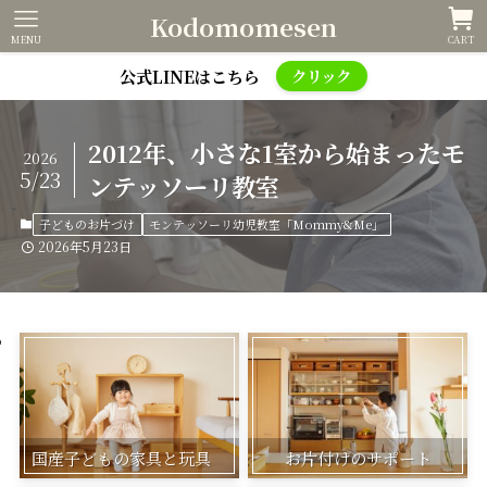
Kodomomesen
MENU
CART
公式LINEはこちら
クリック
2012年、小さな1室から始まったモ
2026
5/23
ンテッソーリ教室
子どものお片づけ
モンテッソーリ幼児教室「Mommy&Me」
2026年5月23日
国産子どもの家具と玩具
お片付けのサポート