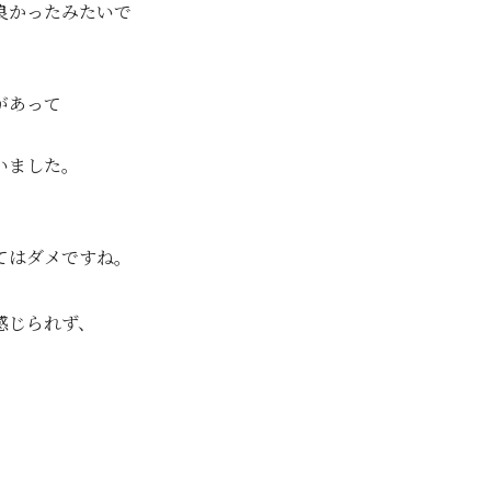
良かったみたいで
があって
いました。
てはダメですね。
感じられず、