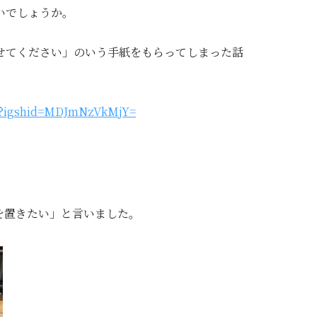
いでしょうか。
せてください」のいう手紙をもらってしまった話
/?igshid=MDJmNzVkMjY=
を置きたい」と言いました。