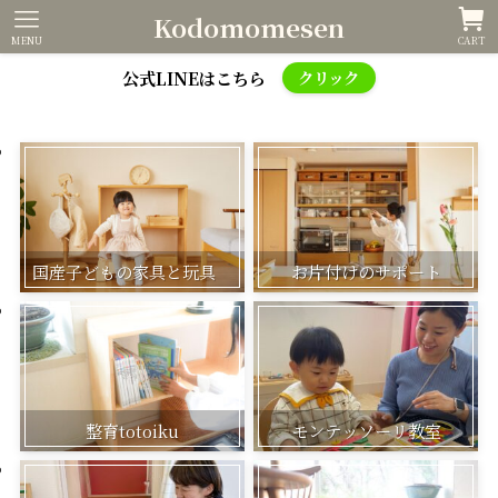
Kodomomesen
MENU
CART
公式LINEはこちら
クリック
国産子どもの家具と玩具
お片付けのサポート
整育totoiku
モンテッソーリ教室